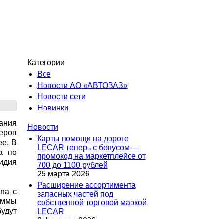
Категории
Все
Новости АО «АВТОВАЗ»
Новости сети
Новинки
ания
Новости
еров
Карты помощи на дороге
ее. В
LECAR теперь с бонусом —
а по
промокод на маркетплейсе от
идия
700 до 1100 рублей
25 марта 2026
Расширение ассортимента
ina с
запасных частей под
раммы
собственной торговой маркой
удут
LECAR