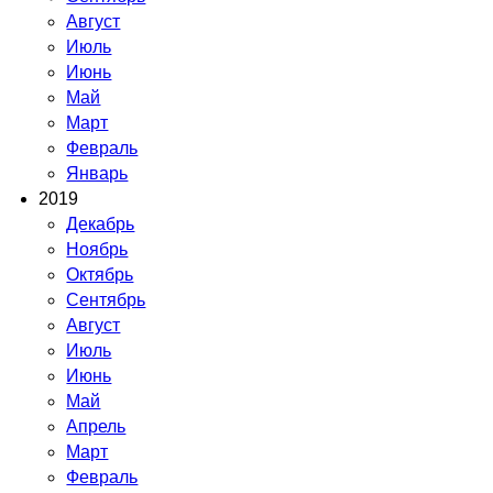
Август
Июль
Июнь
Май
Март
Февраль
Январь
2019
Декабрь
Ноябрь
Октябрь
Сентябрь
Август
Июль
Июнь
Май
Апрель
Март
Февраль