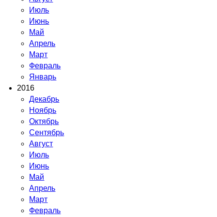
Июль
Июнь
Май
Апрель
Март
Февраль
Январь
2016
Декабрь
Ноябрь
Октябрь
Сентябрь
Август
Июль
Июнь
Май
Апрель
Март
Февраль