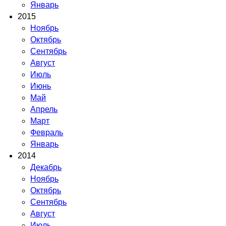
Январь
2015
Ноябрь
Октябрь
Сентябрь
Август
Июль
Июнь
Май
Апрель
Март
Февраль
Январь
2014
Декабрь
Ноябрь
Октябрь
Сентябрь
Август
Июль