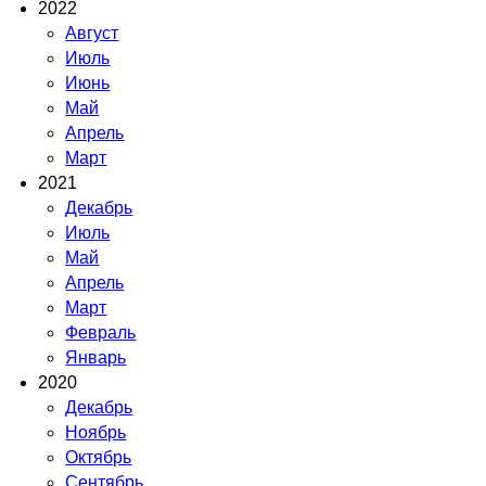
2022
Август
Июль
Июнь
Май
Апрель
Март
2021
Декабрь
Июль
Май
Апрель
Март
Февраль
Январь
2020
Декабрь
Ноябрь
Октябрь
Сентябрь