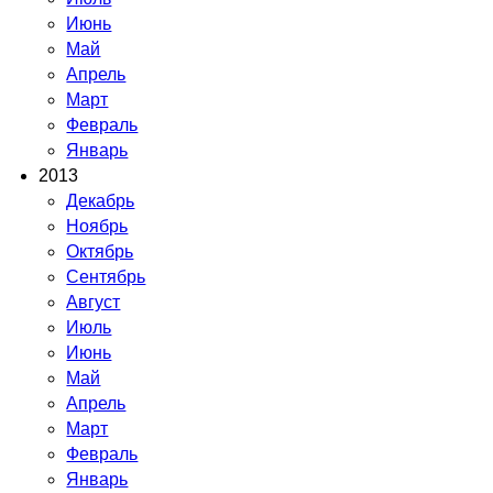
Июнь
Май
Апрель
Март
Февраль
Январь
2013
Декабрь
Ноябрь
Октябрь
Сентябрь
Август
Июль
Июнь
Май
Апрель
Март
Февраль
Январь