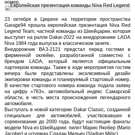
номер.
23 октября в Цюрихе на территории пространства
Garage94 прошла европейская презентация Niva Red
Legend Team, частной команды из Швейцарии, которая
выступит на ралли Dakar-2022 на внедорожнике LADA
Niva 1984 года выпуска в классическом зачете.
Внедорожник ВАЗ-2121 предстал перед гостями в
фирменной оклейке, разработанной совместно с
брендом LADA, который является официальным
партнером команды. Также в ходе мероприятия гостям
вечера были представлены эксклюзивный дизайн
экипировки команды и планируемый стартовый номер.
В качестве стартового номера команда подала заявку
на цифру «763», автомобильный индекс Самарской
области, в честь места происхождения легендарного
автомобиля.
Выступать в новой категории Dakar Classic, созданной
специально для автомобилей, участвовавших в
соревновании до 2000 года, будут настоящие фанаты
модели Niva из Швейцарии: пилот Марио Якобер (Mario
Jacober) и штурман Сладан Мильич (Sladjan Miljic).