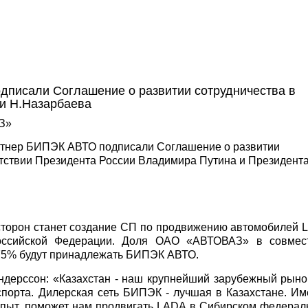
писали Соглашение о развитии сотрудничества в
 и Н.Назарбаева
З»
ртнер БИПЭК АВТО подписали Соглашение о развитии
утствии Президента России Владимира Путина и Президент
сторон станет создание СП по продвижению автомобилей 
оссийской Федерации. Доля ОАО «АВТОВАЗ» в совмес
 75% будут принадлежать БИПЭК АВТО.
ерссон: «Казахстан - наш крупнейший зарубежный рынок
спорта. Дилерская сеть БИПЭК - лучшая в Казахстане. И
 опыт, поможет нам продвигать LADA в Сибирском федера