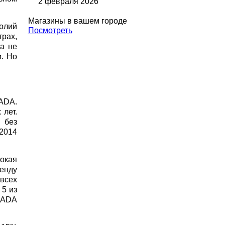
2 февраля 2026
Магазины в вашем городе
олий
Посмотреть
трах,
а не
и. Но
LADA.
 лет.
 без
2014
окая
енду
всех
 5 из
LADA