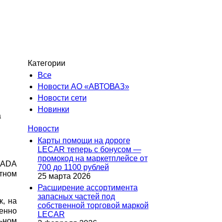
Категории
Все
Новости АО «АВТОВАЗ»
Новости сети
Новинки
а
Новости
Карты помощи на дороге
LECAR теперь с бонусом —
промокод на маркетплейсе от
LADA
700 до 1100 рублей
тном
25 марта 2026
Расширение ассортимента
запасных частей под
, на
собственной торговой маркой
менно
LECAR
льном