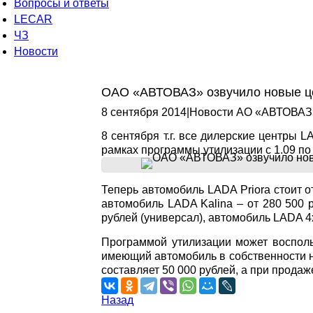
Вопросы и ответы
LECAR
ЧЗ
Новости
ОАО «АВТОВАЗ» озвучило новые це
8 сентября 2014
|
Новости АО «АВТОВАЗ
8 сентября т.г. все дилерские центры 
рамках программы утилизации с 1.09 по 
Теперь автомобиль LADA Priora стоит о
автомобиль LADA Kalina – от 280 500 р
рублей (универсал), автомобиль LADA 4х
Программой утилизации может воспольз
имеющий автомобиль в собственности н
составляет 50 000 рублей, а при продаже 
Назад