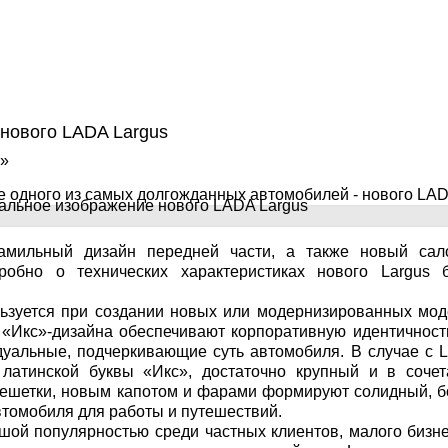
нового LADA Largus
»
 одного из самых долгожданных автомобилей - нового LAD
амильный дизайн передней части, а также новый сал
робно о технических характеристиках нового Largus б
ьзуется при создании новых или модернизированных мод
 «Икс»-дизайна обеспечивают корпоративную идентичност
дуальные, подчеркивающие суть автомобиля. В случае с 
 латинской буквы «Икс», достаточно крупный и в сочет
ешетки, новым капотом и фарами формируют солидный, б
томобиля для работы и путешествий.
шой популярностью среди частных клиентов, малого бизн