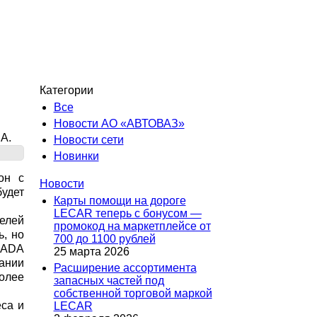
Категории
Все
Новости АО «АВТОВАЗ»
A.
Новости сети
Новинки
он с
Новости
удет
Карты помощи на дороге
LECAR теперь с бонусом —
елей
промокод на маркетплейсе от
ь, но
700 до 1100 рублей
LADA
25 марта 2026
ании
Расширение ассортимента
олее
запасных частей под
собственной торговой маркой
еса и
LECAR