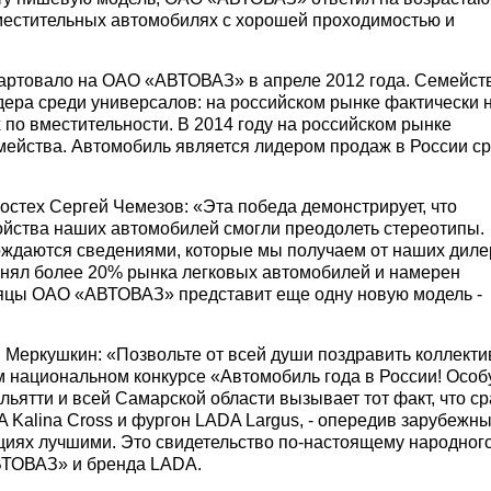
вместительных автомобилях с хорошей проходимостью и
артовало на ОАО «АВТОВАЗ» в апреле 2012 года. Семейст
дера среди универсалов: на российском рынке фактически 
по вместительности. В 2014 году на российском рынке
емейства. Автомобиль является лидером продаж в России с
стех Сергей Чемезов: «Эта победа демонстрирует, что
войства наших автомобилей смогли преодолеть стереотипы.
ерждаются сведениями, которые мы получаем от наших диле
нял более 20% рынка легковых автомобилей и намерен
сяцы ОАО «АВТОВАЗ» представит еще одну новую модель -
 Меркушкин: «Позвольте от всей души поздравить коллекти
 национальном конкурсе «Автомобиль года в России! Осо
льятти и всей Самарской области вызывает тот факт, что ср
Kalina Cross и фургон LADA Largus, - опередив зарубежн
циях лучшими. Это свидетельство по-настоящему народног
ВТОВАЗ» и бренда LADA.