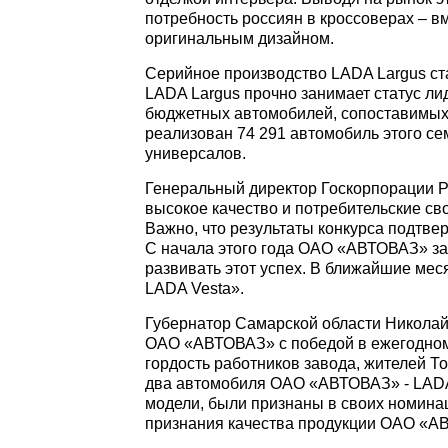
потребность россиян в кроссоверах – 
оригинальным дизайном.
Серийное производство LADA Largus ст
LADA Largus прочно занимает статус ли
бюджетных автомобилей, сопоставимых 
реализован 74 291 автомобиль этого с
универсалов.
Генеральный директор Госкорпорации Ро
высокое качество и потребительские с
Важно, что результаты конкурса подтв
С начала этого года ОАО «АВТОВАЗ» за
развивать этот успех. В ближайшие ме
LADA Vesta».
Губернатор Самарской области Николай
ОАО «АВТОВАЗ» с победой в ежегодном
гордость работников завода, жителей То
два автомобиля ОАО «АВТОВАЗ» - LADA 
модели, были признаны в своих номина
признания качества продукции ОАО «А