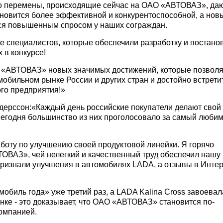
то перемены, происходящие сейчас на ОАО «АВТОВАЗ», да
ановится более эффективной и конкурентоспособной, а нов
ся повышенным спросом у наших сограждан.
 специалистов, которые обеспечили разработку и постано
 в конкурсе!
 «АВТОВАЗ» новых значимых достижений, которые позволя
мобильном рынке России и других стран и достойно встрети
го предприятия!»
ерссон:«Каждый день российские покупатели делают свой
егодня большинство из них проголосовало за самый люби
оту по улучшению своей продуктовой линейки. Я горячо
ОВАЗ», чей нелегкий и качественный труд обеспечил нашу
признали улучшения в автомобилях LADA, а отзывы в Инте
обиль года» уже третий раз, а LADA Kalina Cross завоевал
ынке - это доказывает, что ОАО «АВТОВАЗ» становится по-
омпанией.