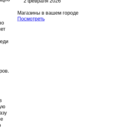
2 февраля 2026
Магазины в вашем городе
Посмотреть
во
нет
реди
ров.
в
бую
азу
ые
о