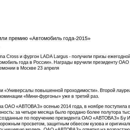
или премию «Автомобиль года-2015»
»
na Cross и фургон LADA Largus - получили призы ежегодно
мобиль года в России». Награды вручили президенту ОАО
емонии в Москве 23 апреля
ии «Универсалы повышенной проходимости». Второй лауреа
номинации «Мини-фургоны» уже в третий раз.
 на ОАО «АВТОВАЗ» осенью 2014 года, в ноябре поступила 
ность: за четыре месяца было продано более полутора ты
, созданные по поручению президента ОАО «АВТОВАЗ» Бу 
дорожным просветом, защитным обвесом кузова и оригинал
 эту нишевую модель, ОАО «АВТОВАЗ» ответил на возраста