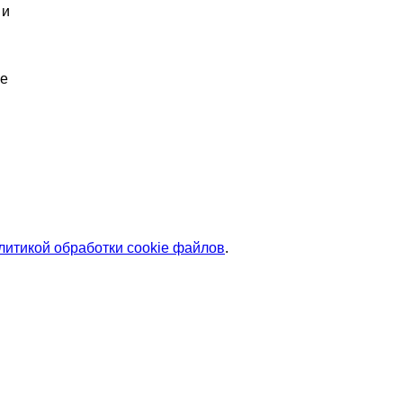
 и
же
литикой обработки cookie файлов
.