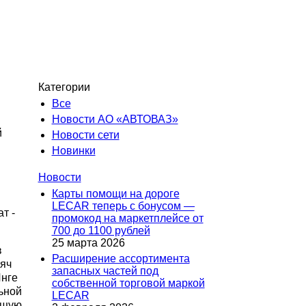
Категории
Все
Новости АО «АВТОВАЗ»
й
Новости сети
Новинки
Новости
Карты помощи на дороге
LECAR теперь с бонусом —
т -
промокод на маркетплейсе от
700 до 1100 рублей
25 марта 2026
в
Расширение ассортимента
сяч
запасных частей под
Инге
собственной торговой маркой
ьной
LECAR
ющую