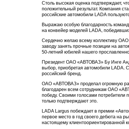
Столь высокая оценка подтверждает, ч
положительный результат. Компания ст
российские автомобили LADA пользуют
Выражаю особую благодарность команде
на конвейер моделей LADA, победивших
Сердечно желаю всему коллективу ОАО
заводу занять прочные позиции на авто
50-летний юбилей нашего прославленно
Президент ОАО «АВТОВАЗ» Бу Инге Анд
выбор, приобретая автомобили LADA. С
российский бренд.
ОАО «АВТОВАЗ» проделал огромную раб
благодарен всем сотрудникам ОАО «АВТ
победу. Своими голосами потребители 
только подтверждают это.
LADA Largus побеждает в премии «Автом
первое место в год своего дебюта на р
настоящему клиентоориентированной к