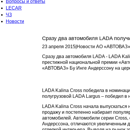
Вопросы и ответы
LECAR
ЧЗ
Новости
Сразу два автомобиля LADA получ
23 апреля 2015
|
Новости АО «АВТОВАЗ
Cразу два автомобиля LADA - LADA Kali
престижной национальной премии «Авто
«АВТОВАЗ» Бу Инге Андерссону на цер
LADA Kalina Cross победила в номинац
полугрузовой LADA Largus – победил в 
LADA Kalina Cross начала выпускаться
продажу и постепенно набирает популяр
автомобилей. Автомобили серии Cross
Андерссона, отличаются увеличенным 
отделкой интерьера. Выводя на рынок