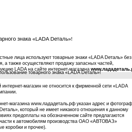
арного знака «LADA Dеталь»!
стные лица используют товарные знаки «LADA Dеталь» без
я, а также осуществляют продажу запасных частей,
дукцию LADA на сайте интернет-магазина
www.лададеталь
 интернет-магазин не относится к фирменной сети «LADA
омпании.
рнет-магазина www.лададеталь.рф указан адрес и фотогра
еталь», который не имеет никакого отношения к данному
ловиях предоплаты на обозначенном сайте предлагаются
 части к автомобилям производства ОАО «АВТОВАЗ»
ые коробки и прочее).