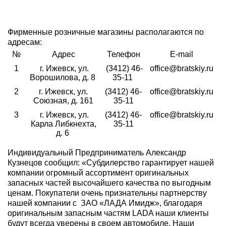
Фирменные розничные магазины располагаются по
адресам:
№
Адрес
Телефон
E-mail
1
г. Ижевск, ул.
(3412) 46-
office@bratskiy.ru
Ворошилова, д. 8
35-11
2
г. Ижевск, ул.
(3412) 46-
office@bratskiy.ru
Союзная, д. 161
35-11
3
г. Ижевск, ул.
(3412) 46-
office@bratskiy.ru
Карла Либкнехта,
35-11
д. 6
Индивидуальный Предприниматель Александр
Кузнецов сообщил: «Субдилерство гарантирует нашей
компании огромный ассортимент оригинальных
запасных частей высочайшего качества по выгодным
ценам. Покупатели очень признательны партнерству
нашей компании с ЗАО «ЛАДА Имидж», благодаря
оригинальным запасным частям LADA наши клиенты
будут всегда уверены в своем автомобиле. Наши