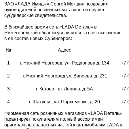
ЗАО «ЛАДА Имидж» Сергей Мокшин поздравил
руководителей розничных магазинов и вручил
субдилерские свидетельства.
В ближайшее время сеть «LADA Dеталь» в
Нижегородской области увеличится за счет включения
в её состав новых Субдилеров:
№
Адрес
1
г. Нижний Новгород, ул. Родионова д. 134
+7 (
2
г. Нижний Новгород,ул. Ванеева, д. 231
+7 
3
г. Кстово, пл. Ленина, д. 5А
+7 
4
г. Шахунья, ул. Пархоменко, д. 20
+7 
Фирменная сеть розничных магазинов «LADA Dеталь»
гарантирует покупателям полный ассортимент
оригинальных запасных частей к автомобилям LADA в