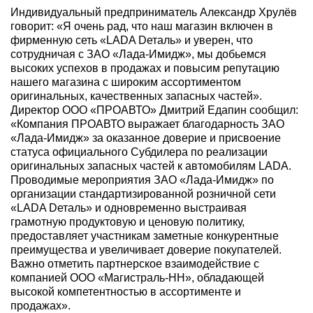
Индивидуальный предприниматель Александр Хрулёв
говорит: «Я очень рад, что наш магазин включен в
фирменную сеть «LADA Dеталь» и уверен, что
сотрудничая с ЗАО «Лада-Имидж», мы добьемся
высоких успехов в продажах и повысим репутацию
нашего магазина с широким ассортиментом
оригинальных, качественных запасных частей».
Директор ООО «ПРОАВТО» Дмитрий Едапин сообщил:
«Компания ПРОАВТО выражает благодарность ЗАО
«Лада-Имидж» за оказанное доверие и присвоение
статуса официального Субдилера по реализации
оригинальных запасных частей к автомобилям LADA.
Проводимые мероприятия ЗАО «Лада-Имидж» по
организации стандартизированной розничной сети
«LADA Dеталь» и одновременно выстраивая
грамотную продуктовую и ценовую политику,
предоставляет участникам заметные конкурентные
преимущества и увеличивает доверие покупателей.
Важно отметить партнерское взаимодействие с
компанией ООО «Магистраль-НН», обладающей
высокой компетентностью в ассортименте и
продажах».