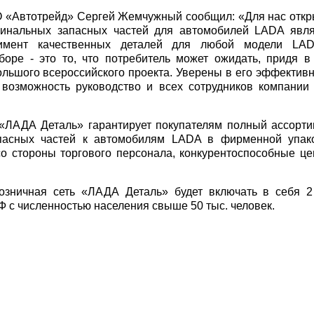
О «Автотрейд» Сергей Жемчужный сообщил: «Для нас откр
гинальных запасных частей для автомобилей LADA явля
имент качественных деталей для любой модели LA
оре - это то, что потребитель может ожидать, придя в
ольшого всероссийского проекта. Уверены в его эффектив
 возможность руководство и всех сотрудников компании
«ЛАДА Деталь» гарантирует покупателям полный ассорти
пасных частей к автомобилям LADA в фирменной упако
со стороны торгового персонала, конкурентоспособные ц
розничная сеть «ЛАДА Деталь» будет включать в себя 2
Ф с численностью населения свыше 50 тыс. человек.