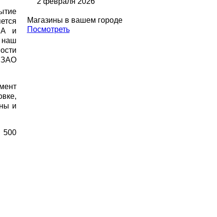
2 февраля 2026
ытие
Магазины в вашем городе
ется
Посмотреть
DA и
 наш
ности
 ЗАО
мент
вке,
ены и
 500