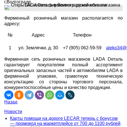
г.Волгограде.
Фирменный розничный магазин располагается по
адресу:
№
Адрес
Телефон
1
ул. Землячки, д. 30
+7 (905) 062-59-59
aleko34@
Фирменная сеть розничных магазинов LADA Dеталь
гарантирует покупателям полный ассортимент
оригинальных запасных частей к автомобилям LADA в
фирменной упаковке, грамотную техническую
консультацию со стороны торгового персонала,
конкурентоспособные цены и качество продукции.
Назад
Новости
Карты помощи на дороге LECAR теперь с бонусом
— промокод на маркетплейсе от 700 до 1100 рублей