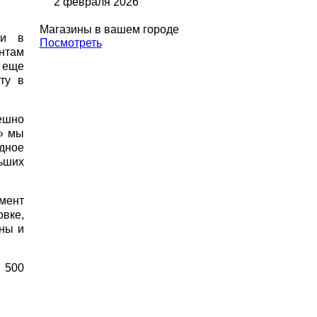
2 февраля 2026
Магазины в вашем городе
ли в
Посмотреть
нтам
а еще
ту в
ешно
ж» мы
дное
льших
мент
вке,
ены и
 500