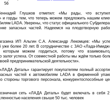
56
Геннадий Глушков отметил: «Мы рады, что вступи
 и горды тем, что теперь можем предложить нашим клие
билям LADA. Уверены, что статус официального Субдилер
нке запасных частей. Надеемся на плодотворную рабо
магазина ИП Альгин С.А. Александр Лекомцев: «Мы усп
й уже более 20 лет. В сотрудничестве с ЗАО «Лада-Имид
 которым можем гордиться, потому что взаимовыго
о залог успеха. От совместной работы мы ждём только бо
своей предпринимательской деятельности».
«ЛАДА Деталь» гарантирует покупателям полный ассорти
пасных частей к автомобилям LADA в фирменной упако
со стороны торгового персонала, конкурентоспособные ц
розничная сеть «ЛАДА Деталь» будет включать в себя 2
сленностью населения свыше 50 тыс. человек