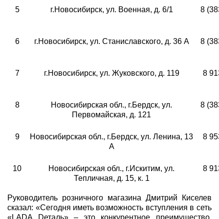
5
г.Новосибирск, ул. Военная, д. 6/1
8 (38
6
г.Новосибирск, ул. Станиславского, д. 36 А
8 (38
7
г.Новосибирск, ул. Жуковского, д. 119
8 91
8
Новосибирская обл., г.Бердск, ул.
8 (38
Первомайская, д. 121
9
Новосибирская обл., г.Бердск, ул. Ленина, 13
8 95
А
10
Новосибирская обл., г.Искитим, ул.
8 91
Тепличная, д. 15, к. 1
Руководитель розничного магазина Дмитрий Киселев
сказал: «Сегодня иметь возможность вступления в сеть
«LADA Dеталь» – это конкурентное преимущество,