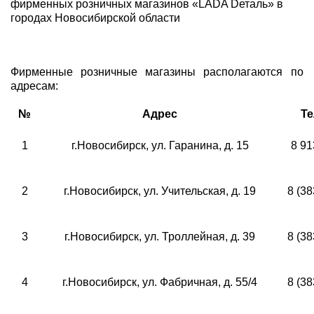
фирменных розничных магазинов «LADA Dеталь» в
городах Новосибирской области
Фирменные розничные магазины располагаются по
адресам:
№
Адрес
Т
1
г.Новосибирск, ул. Гаранина, д. 15
8 91
2
г.Новосибирск, ул. Учительская, д. 19
8 (38
3
г.Новосибирск, ул. Троллейная, д. 39
8 (38
4
г.Новосибирск, ул. Фабричная, д. 55/4
8 (38