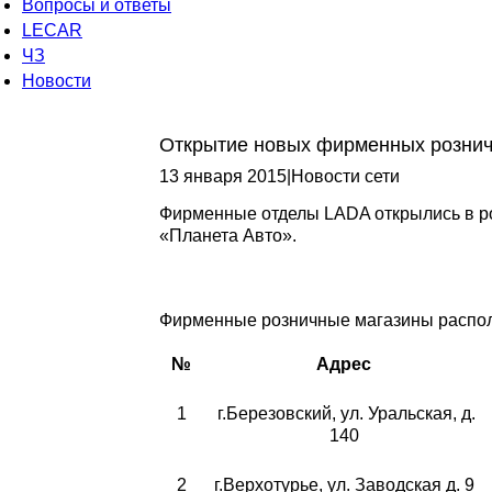
Вопросы и ответы
LECAR
ЧЗ
Новости
Открытие новых фирменных рознич
13 января 2015
|
Новости сети
Фирменные отделы LADA открылись в ро
«Планета Авто».
Фирменные розничные магазины распол
№
Адрес
1
г.Березовский, ул. Уральская, д.
140
2
г.Верхотурье, ул. Заводская д. 9