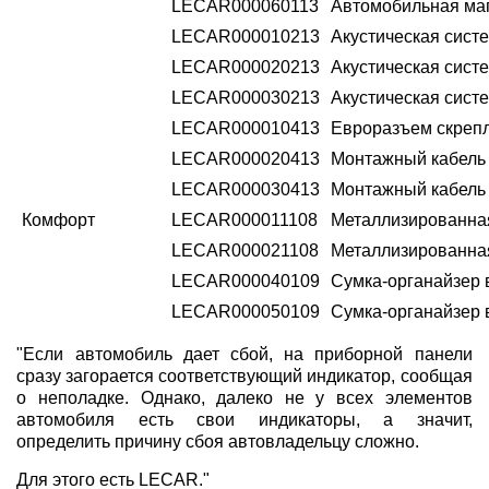
LECAR000060113
Автомобильная ма
LECAR000010213
Акустическая сист
LECAR000020213
Акустическая сист
LECAR000030213
Акустическая сист
LECAR000010413
Евроразъем скрепл
LECAR000020413
Монтажный кабель L
LECAR000030413
Монтажный кабель L
Комфорт
LECAR000011108
Металлизированная 
LECAR000021108
Металлизированная 
LECAR000040109
Сумка-органайзер 
LECAR000050109
Сумка-органайзер 
"Если автомобиль дает сбой, на приборной панели
сразу загорается соответствующий индикатор, сообщая
о неполадке. Однако, далеко не у всех элементов
автомобиля есть свои индикаторы, а значит,
определить причину сбоя автовладельцу сложно.
Для этого есть LECAR."