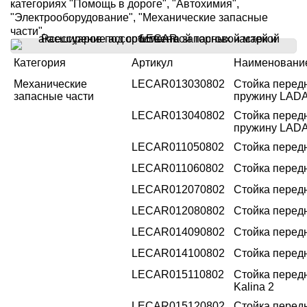
категориях "Помощь в дороге", "Автохимия",
"Электрооборудование", "Механические запасные
части".
Категория
Артикул
Наименовани
Механические
LECAR013030802
Стойка перед
запасные части
пружину LADA
LECAR013040802
Стойка передн
пружину LADA
LECAR011050802
Стойка перед
LECAR011060802
Стойка перед
LECAR012070802
Стойка перед
LECAR012080802
Стойка перед
LECAR014090802
Стойка передн
LECAR014100802
Стойка передн
LECAR015110802
Стойка передн
Kalina 2
LECAR015120802
Стойка передн