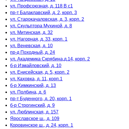
ул. Профсоюзная, д. 118 В с1
пр-т Балаклавский, д. 2, корп. 3
ул. Старокачаловская, д. 3, корп. 2
ул. Скульптора Мухиной, д. 8
ул. Митинская, д. 32
ул. Нагорная, д. 33, корп. 1
ул. Веневская, д. 10
пр-д Походный, д. 24
ул. Академика Скрябина,д.14, корп. 2
б-р Измайловский, д. 10
ул. Енисейская, д. 5, корп. 2
ул. Каховка, д. 11, корп.1
б-р Химкинский, д. 13
ул. Полбина, д. 6
пр-т Буденного, д. 20, корп. 1
б-р Строгинский, д. 9
ул. Люблинская, д. 157
Ярославское ш., д. 109
Коровинское ш., д. 24, корп. 1